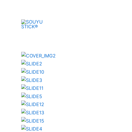
内
容
を
ス
キ
ッ
プ